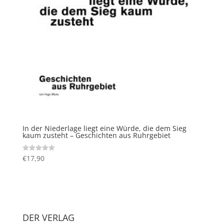
In der Niederlage liegt eine Würde, die dem Sieg
kaum zusteht – Geschichten aus Ruhrgebiet
€
17,90
Bewertet mit
5.00
von 5
DER VERLAG