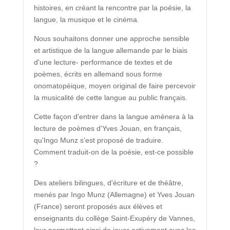
histoires, en créant la rencontre par la poésie, la
langue, la musique et le cinéma.
Nous souhaitons donner une approche sensible
et artistique de la langue allemande par le biais
d'une lecture- performance de textes et de
poèmes, écrits en allemand sous forme
onomatopéique, moyen original de faire percevoir
la musicalité de cette langue au public français.
Cette façon d'entrer dans la langue amènera à la
lecture de poèmes d'Yves Jouan, en français,
qu'Ingo Munz s'est proposé de traduire.
Comment traduit-on de la poésie, est-ce possible
?
Des ateliers bilingues, d'écriture et de théâtre,
menés par Ingo Munz (Allemagne) et Yves Jouan
(France) seront proposés aux élèves et
enseignants du collège Saint-Exupéry de Vannes,
leur permettant ainsi de jouer activement avec les