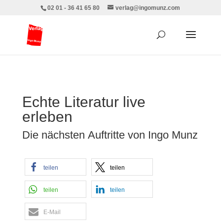
02 01 - 36 41 65 80
verlag@ingomunz.com
Echte Literatur live
erleben
Die nächsten Auftritte von Ingo Munz
teilen
teilen
teilen
teilen
E-Mail