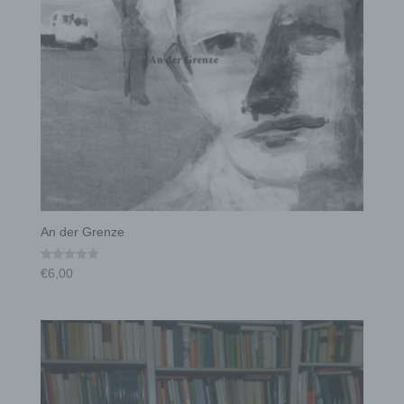
An der Grenze
€
6,00
Bewertet mit
5.00
von 5