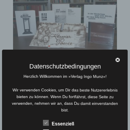
Datenschutzbedingungen
Herzlich Willkommen im »Verlag Ingo Munz«!
Gesammelte Werke
Wir verwenden Cookies, um Dir das beste Nutzererlebnis
€
150,00
Bewertet mit
bieten zu können. Wenn Du fortfährst, diese Seite zu
5.00
verwenden, nehmen wir an, dass Du damit einverstanden
von 5
bist.
Essenziell