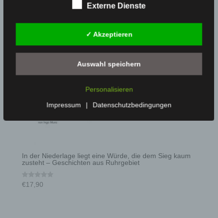
Externe Dienste
✓ Akzeptieren
Auswahl speichern
Personalisieren
Impressum
|
Datenschutzbedingungen
In der Niederlage liegt eine Würde, die dem Sieg kaum
zusteht – Geschichten aus Ruhrgebiet
€
17,90
Bewertet mit
5.00
von 5