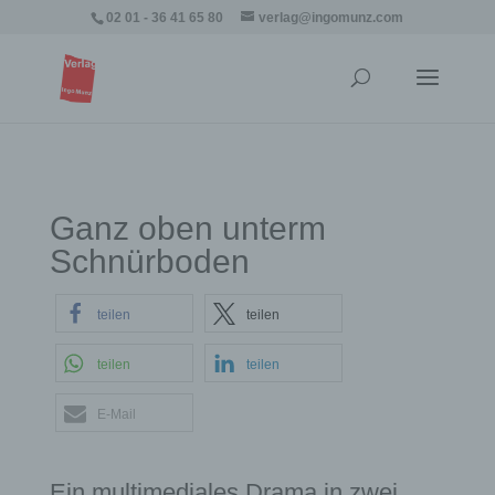
02 01 - 36 41 65 80
verlag@ingomunz.com
Ganz oben unterm
Schnürboden
teilen
teilen
teilen
teilen
E-Mail
Ein multimediales Drama in zwei