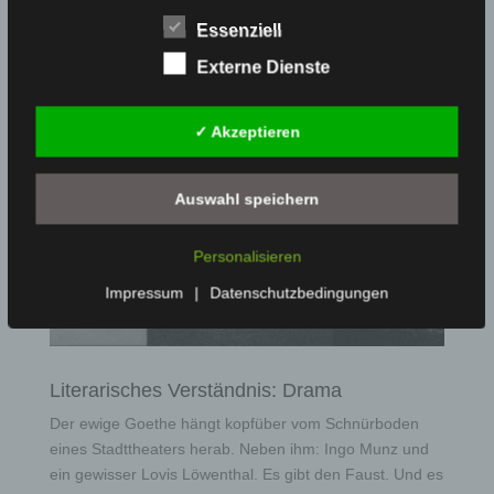
wieder vergessen werden.
Essenziell
Externe Dienste
✓ Akzeptieren
Auswahl speichern
Personalisieren
Impressum
|
Datenschutzbedingungen
Literarisches Verständnis: Drama
Der ewige Goethe hängt kopfüber vom Schnürboden
eines Stadttheaters herab. Neben ihm: Ingo Munz und
ein gewisser Lovis Löwenthal. Es gibt den Faust. Und es