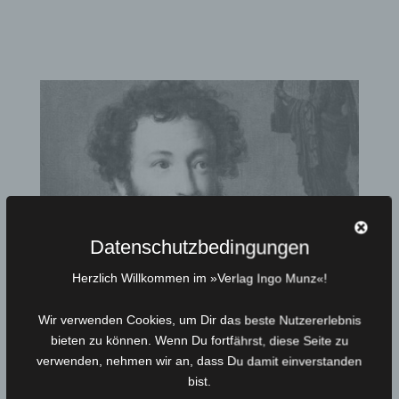
Datenschutzbedingungen
Herzlich Willkommen im »Verlag Ingo Munz«!
Wir verwenden Cookies, um Dir das beste Nutzererlebnis
Literarisches Verständnis: Prosa
bieten zu können. Wenn Du fortfährst, diese Seite zu
Starker Tobak! Warum, wer sendungsbewusst ist, am
verwenden, nehmen wir an, dass Du damit einverstanden
besten Prosa verfertigt und Antwort auf die Frage,
bist.
wessen Romane zwar gerne gelesen, aber auch schnell