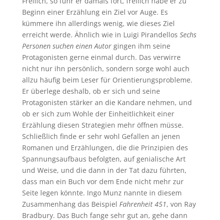
Freilich, so fuhr er damals fort, freilich habe er zu
Beginn einer Erzählung ein Ziel vor Auge. Es
kümmere ihn allerdings wenig, wie dieses Ziel
erreicht werde. Ähnlich wie in Luigi Pirandellos
Sechs
Personen suchen einen Autor
gingen ihm seine
Protagonisten gerne einmal durch. Das verwirre
nicht nur ihn persönlich, sondern sorge wohl auch
allzu häufig beim Leser für Orientierungsprobleme.
Er überlege deshalb, ob er sich und seine
Protagonisten stärker an die Kandare nehmen, und
ob er sich zum Wohle der Einheitlichkeit einer
Erzählung diesen Strategien mehr öffnen müsse.
Schließlich finde er sehr wohl Gefallen an jenen
Romanen und Erzählungen, die die Prinzipien des
Spannungsaufbaus befolgten, auf genialische Art
und Weise, und die dann in der Tat dazu führten,
dass man ein Buch vor dem Ende nicht mehr zur
Seite legen könnte. Ingo Munz nannte in diesem
Zusammenhang das Beispiel
Fahrenheit 451
, von Ray
Bradbury. Das Buch fange sehr gut an, gehe dann