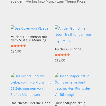
aus dem »Verlag Ingo Munz« zum Thema Prosa
#Liebe: Der Roman mit
dem Mut zur Meinung
An der Guillotine
Bewertet mit
€
24,90
5.00
von 5
Bewertet mit
€
18,00
5.00
von 5
Das Nichts und die Liebe
Unser Stupor itzt in