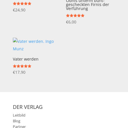
Ödnis unterm bunt-
gescheckten Firnis der
Verführung
Bewertet mit
€
24,90
4.96
von 5
Bewertet mit
€
6,00
5.00
von 5
Vater werden
Bewertet mit
€
17,90
5.00
von 5
DER VERLAG
Leitbild
Blog
Partner